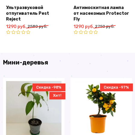
Ультразвуковой
Антимоскитная лампа
отпугиватель Pest
от насекомых Protector
Reject
Fly
Первоначальная
Текущая
Первоначальная
Текущая
1290
руб.
2580
руб.
1290
руб.
2750
руб.
цена
цена:
цена
цена:
составляла
1290
составляла
1290
Оценка
Оценка
2580
руб..
5.00
из 5
2750
руб..
5.00
из 5
руб..
руб..
Мини-деревья
Скидка -98%
Скидка -97%
Хит!