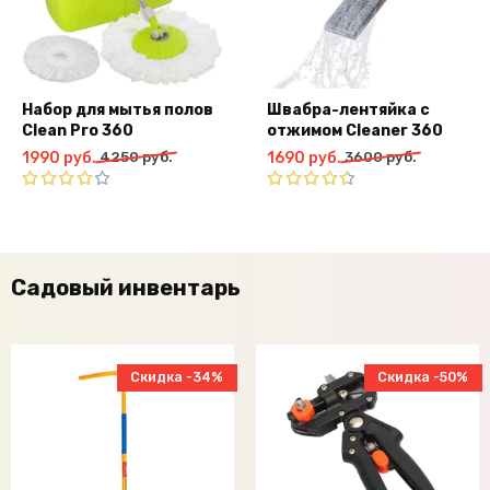
Набор для мытья полов
Швабра-лентяйка с
Clean Pro 360
отжимом Сleaner 360
Первоначальная
Текущая
Первоначальная
Текущая
1990
руб.
4250
руб.
1690
руб.
3600
руб.
цена
цена:
цена
цена:
составляла
1990
составляла
1690
Оценка
Оценка
4250
руб..
4.00
3600
руб..
4.50
из
из 5
5
руб..
руб..
Садовый инвентарь
Скидка -34%
Скидка -50%