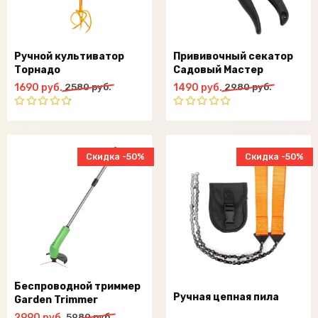
Ручной культиватор
Прививочный секатор
Торнадо
Садовый Мастер
Первоначальная
Текущая
Первоначальная
Текущая
1690
руб.
2580
руб.
1490
руб.
2980
руб.
цена
цена:
цена
цена:
составляла
1690
составляла
1490
Оценка
Оценка
2580
руб..
4.75
из
2980
руб..
5.00
из 5
5
руб..
руб..
Скидка -50%
Скидка -50%
Беспроводной триммер
Ручная цепная пила
Garden Trimmer
Первоначальная
Текущая
2990
руб.
5980
руб.