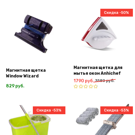
Скидка -50%
Магнитная щетка для
Магнитная щетка
мытья окон Anhichef
Window Wizard
Первоначальная
Текущая
1790
руб.
3580
руб.
829
руб.
цена
цена:
составляла
1790
Оценка
3580
руб..
4.75
из
5
руб..
Скидка -53%
Скидка -53%