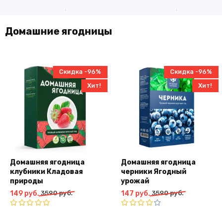
4.40
из
5590
руб..
5.00
из 5
руб..
5
руб..
Домашние ягодницы
Скидка -96%
Скидка -96%
Хит!
Хит!
Домашняя ягодница
Домашняя ягодница
клубники Кладовая
черники Ягодный
природы
урожай
Первоначальная
Текущая
Первоначальная
Текущая
149
руб.
3590
руб.
147
руб.
3590
руб.
цена
цена:
цена
цена:
составляла
149
составляла
147
Оценка
Оценка