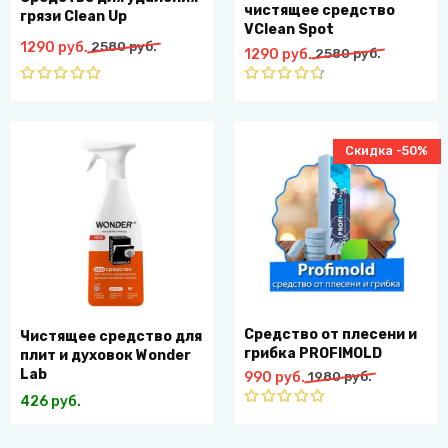
чистящее средство
грязи Clean Up
VClean Spot
Первоначальная
Текущая
1290
руб.
2580
руб.
Первоначальная
Текущая
1290
руб.
2580
руб.
цена
цена:
цена
цена:
составляла
1290
составляла
1290
Оценка
Оценка
2580
руб..
5.00
из 5
2580
руб..
4.67
из
руб..
5
руб..
Скидка -50%
Средство от плесени и
Чистящее средство для
грибка PROFIMOLD
плит и духовок Wonder
Lab
Первоначальная
Текущая
990
руб.
1980
руб.
цена
цена:
426
руб.
составляла
990
Оценка
1980
руб..
5.00
из 5