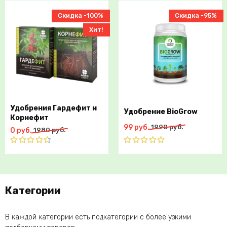
руб..
5
5
руб..
Скидка -100%
Скидка -95%
Хит!
Удобрения Гардефит и
Удобрение BioGrow
Корнефит
Первоначальная
Текущая
99
руб.
1990
руб.
Первоначальная
Текущая
0
руб.
1980
руб.
цена
цена:
цена
цена:
составляла
99
составляла
0
Оценка
Оценка
1990
руб..
5.00
из 5
1980
руб..
4.57
из
руб..
5
руб..
Категории
В каждой категории есть подкатегории с более узкими