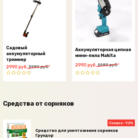
Садовый
Аккумуляторная цепная
аккумуляторный
мини-пила Makita
триммер
Первоначальная
Текущая
2990
руб.
5980
руб.
Первоначальная
Текущая
2990
руб.
5980
руб.
цена
цена:
цена
цена:
составляла
2990
составляла
2990
Оценка
Оценка
5980
руб..
4.75
из
5980
руб..
4.75
из
руб..
5
5
руб..
Средства от сорняков
Скидка -92%
Средство для уничтожения сорняков
Грундор