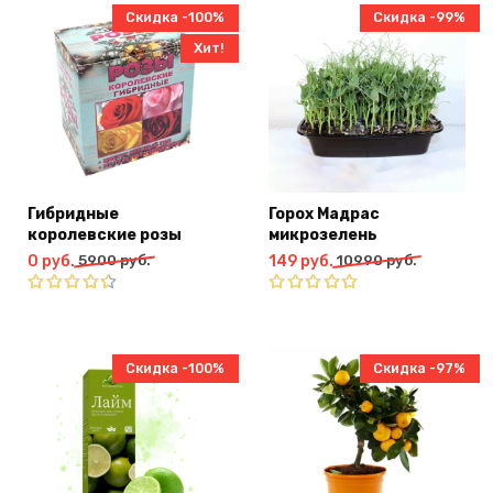
руб..
Скидка -100%
Скидка -99%
Хит!
Гибридные
Горох Мадрас
королевские розы
микрозелень
Первоначальная
Текущая
Первоначальная
Текущая
0
руб.
5900
руб.
149
руб.
10990
руб.
цена
цена:
цена
цена:
составляла
0
составляла
149
Оценка
Оценка
5900
руб..
4.50
из
10990
руб..
5.00
из 5
5
руб..
руб..
Скидка -100%
Скидка -97%