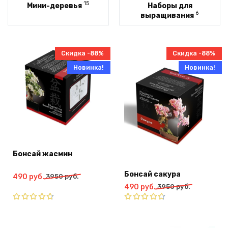
15
Мини-деревья
Наборы для
6
выращивания
Скидка -88%
Скидка -88%
Новинка!
Новинка!
Бонсай жасмин
Бонсай сакура
Первоначальная
Текущая
490
руб.
3950
руб.
Первоначальная
Текущая
490
руб.
3950
руб.
цена
цена:
цена
цена:
составляла
490
составляла
490
3950
руб..
Оценка
Оценка
4.67
из
3950
руб..
4.60
из
руб..
5
5