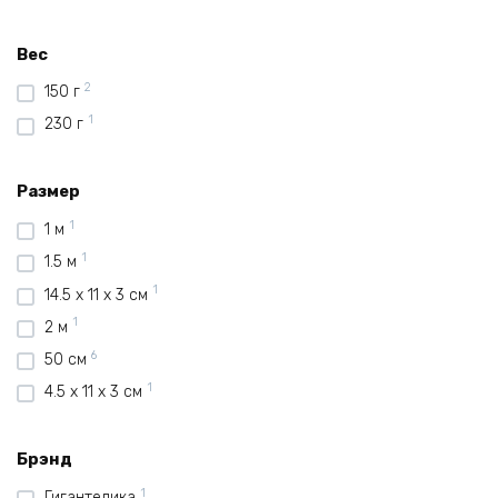
Вес
2
150 г
1
230 г
Размер
1
1 м
1
1.5 м
1
14.5 х 11 х 3 см
1
2 м
6
50 см
1
4.5 х 11 х 3 см
Брэнд
1
Гигантелика