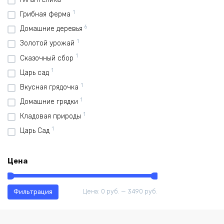
1
Грибная ферма
6
Домашние деревья
1
Золотой урожай
1
Сказочный сбор
1
Царь сад
1
Вкусная грядочка
1
Домашние грядки
1
Кладовая природы
1
Царь Сад
Цена
Минимальная
Максимальная
Цена:
0 руб.
—
3490 руб.
Фильтрация
цена
цена