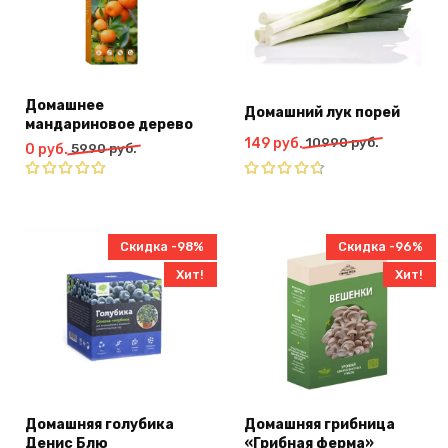
Домашнее
Домашний лук порей
мандариновое дерево
Первоначальная
Текущая
149
руб.
10990
руб.
Первоначальная
Текущая
0
руб.
5990
руб.
цена
цена:
цена
цена:
составляла
149
составляла
0
Оценка
Оценка
10990
руб..
4.67
из
5990
руб..
5.00
из 5
руб..
5
руб..
Скидка -98%
Скидка -96%
Хит!
Хит!
Домашняя голубика
Домашняя грибница
Денис Блю
«Грибная ферма»