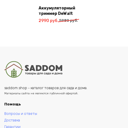
Аккумуляторный
триммер DeWalt
Первоначальная
Текущая
2990
руб.
5980
руб.
цена
цена:
составляла
2990
5980
руб..
руб..
saddom.shop - каталог товаров для сада и дома.
Материалы сайта не являются публичной офертой.
Помощь
Вопросы и ответы
Доставка
Гарантии