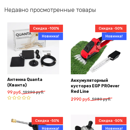
2980
руб..
Недавно просмотренные товары
руб..
Скидка -100%
Скидка -50%
Новинка!
Новинка!
Антенна Quanta
Аккумуляторный
(Кванта)
кусторез EGP PROever
Red Line
Первоначальная
Текущая
99
руб.
19990
руб.
цена
цена:
Первоначальная
Текущая
2990
руб.
5980
руб.
составляла
99
цена
цена:
Оценка
19990
руб..
4.91
из 5
составляла
2990
руб..
5980
руб..
Скидка -50%
Скидка -50%
руб..
Новинка!
Новинка!