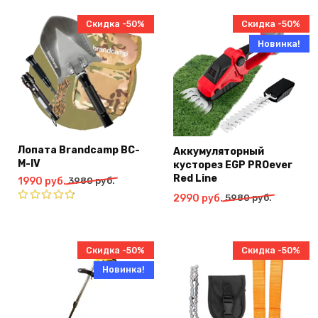
Скидка -50%
Скидка -50%
Новинка!
Лопата Brandcamp BC-
Аккумуляторный
M-IV
кусторез EGP PROever
Red Line
Первоначальная
Текущая
1990
руб.
3980
руб.
цена
цена:
Первоначальная
Текущая
2990
руб.
5980
руб.
составляла
1990
цена
цена:
Оценка
3980
руб..
4.75
из
составляла
2990
5
руб..
5980
руб..
Скидка -50%
Скидка -50%
руб..
Новинка!