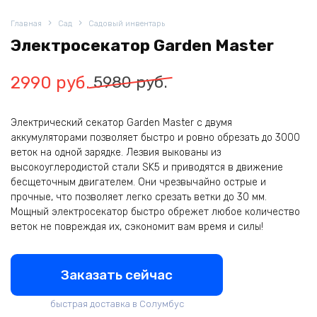
Главная
Сад
Садовый инвентарь
Электросекатор Garden Master
Первоначальная
Текущая
2990
руб.
5980
руб.
цена
цена:
Электрический секатор Garden Master с двумя
составляла
2990
аккумуляторами позволяет быстро и ровно обрезать до 3000
5980
руб..
веток на одной зарядке. Лезвия выкованы из
высокоуглеродистой стали SK5 и приводятся в движение
руб..
бесщеточным двигателем. Они чрезвычайно острые и
прочные, что позволяет легко срезать ветки до 30 мм.
Мощный электросекатор быстро обрежет любое количество
веток не повреждая их, сэкономит вам время и силы!
Заказать сейчас
быстрая доставка в Cолумбус