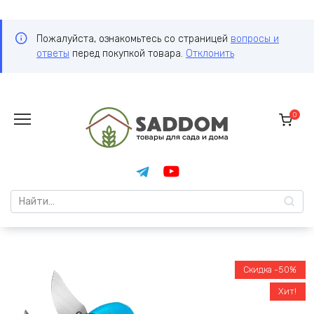
Пожалуйста, ознакомьтесь со страницей
вопросы и
ответы
перед покупкой товара.
Отклонить
Перейти
к
0
содержанию
Search
for:
Скидка -50%
Хит!