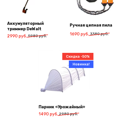
Аккумуляторный
Ручная цепная пила
триммер DeWalt
Первоначальная
Текущая
1690
руб.
3380
руб.
Первоначальная
Текущая
2990
руб.
5980
руб.
цена
цена:
цена
цена:
составляла
1690
составляла
2990
3380
руб..
5980
руб..
Скидка -50%
руб..
руб..
Новинка!
Парник «Урожайный»
Первоначальная
Текущая
1490
руб.
2980
руб.
цена
цена:
составляла
1490