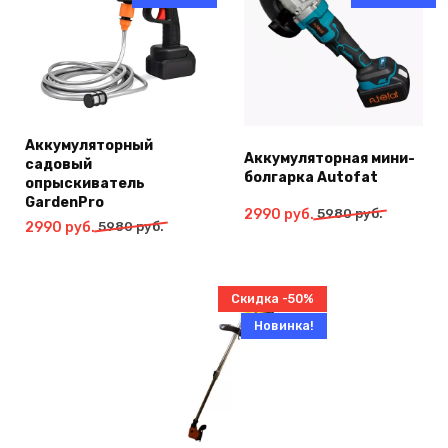
Аккумуляторный
Аккумуляторная мини-
садовый
болгарка Autofat
опрыскиватель
GardenPro
Первоначальная
Текущая
2990
руб.
5980
руб.
Первоначальная
Текущая
2990
руб.
5980
руб.
цена
цена:
цена
цена:
составляла
2990
составляла
2990
5980
руб..
5980
руб..
руб..
Скидка -50%
руб..
Новинка!