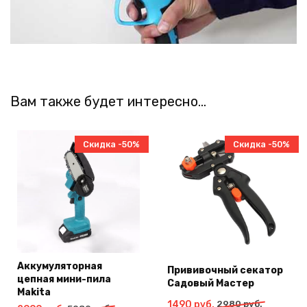
Вам также будет интересно…
Скидка -50%
Скидка -50%
Аккумуляторная
Прививочный секатор
цепная мини-пила
Садовый Мастер
Makita
Первоначальная
Текущая
1490
руб.
2980
руб.