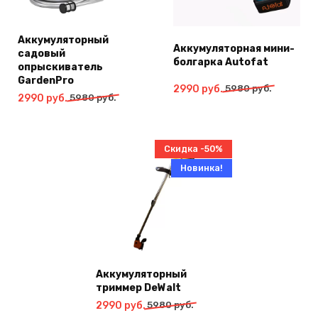
Аккумуляторный
Аккумуляторная мини-
садовый
болгарка Autofat
опрыскиватель
GardenPro
Первоначальная
Текущая
2990
руб.
5980
руб.
Первоначальная
Текущая
2990
руб.
5980
руб.
цена
цена:
цена
цена:
составляла
2990
составляла
2990
5980
руб..
5980
руб..
руб..
Скидка -50%
руб..
Новинка!
Аккумуляторный
триммер DeWalt
Первоначальная
Текущая
2990
руб.
5980
руб.