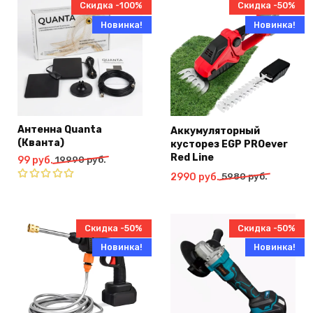
Скидка -100%
Скидка -50%
Новинка!
Новинка!
Антенна Quanta
Аккумуляторный
(Кванта)
кусторез EGP PROever
Red Line
Первоначальная
Текущая
99
руб.
19990
руб.
цена
цена:
Первоначальная
Текущая
2990
руб.
5980
руб.
составляла
99
цена
цена:
Оценка
19990
руб..
4.91
из 5
составляла
2990
руб..
5980
руб..
Скидка -50%
Скидка -50%
руб..
Новинка!
Новинка!