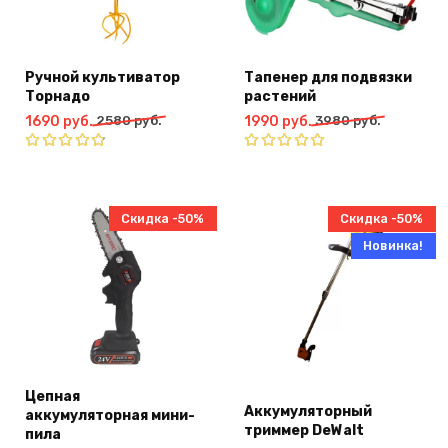
Ручной культиватор
Тапенер для подвязки
Торнадо
растений
Первоначальная
Текущая
Первоначальная
Текущая
1690
руб.
2580
руб.
1990
руб.
3980
руб.
цена
цена:
цена
цена:
составляла
1690
составляла
1990
Оценка
Оценка
2580
руб..
4.75
из
3980
руб..
5.00
из 5
5
руб..
руб..
Скидка -50%
Скидка -50%
Новинка!
Цепная
Аккумуляторный
аккумуляторная мини-
триммер DeWalt
пила