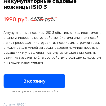
Аккумуляторные садовые
ножницы ISIO 3
Первоначальная
Текущая
1990
руб.
6635
руб.
цена
цена:
Аккумуляторные ножницы ISIO 3 объединяют два инструмента
составляла
1990
в одно универсальное устройство. Система сменных ножей
6635
руб..
легко превращает инструмент из ножниц для стрижки травы
в ножницы для живой изгороди. Садовые ножницы просты в
руб..
обращении и управлении, поэтому вы сможете выполнять
различные задачи по благоустройству с большим комфортом
и меньшим напряжением.
В корзину
цена актуальна при заказе на сайте
Артикул:
89554