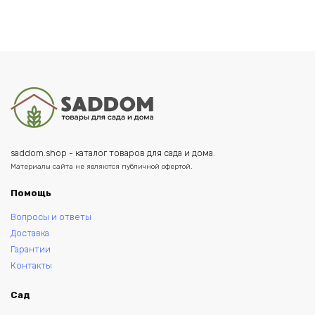
цена
цена:
составляла
2990
5980
руб..
руб..
saddom.shop - каталог товаров для сада и дома.
Материалы сайта не являются публичной офертой.
Помощь
Вопросы и ответы
Доставка
Гарантии
Контакты
Сад