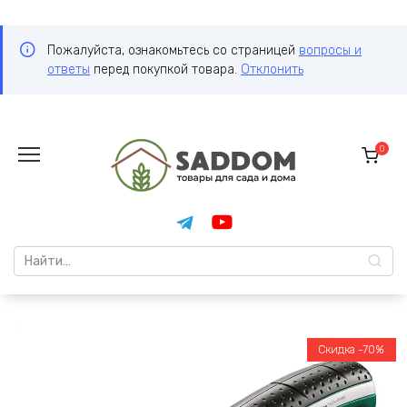
Пожалуйста, ознакомьтесь со страницей
вопросы и
ответы
перед покупкой товара.
Отклонить
Перейти
к
0
содержанию
Search
for:
Скидка -70%