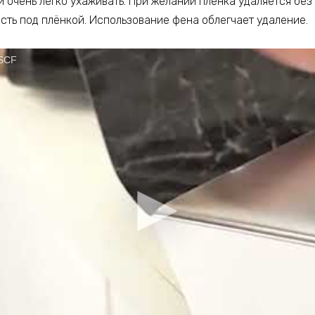
й очень легко ухаживать. При желании плёнка удаляется без 
сть под плёнкой. Использование фена облегчает удаление.
 SCF