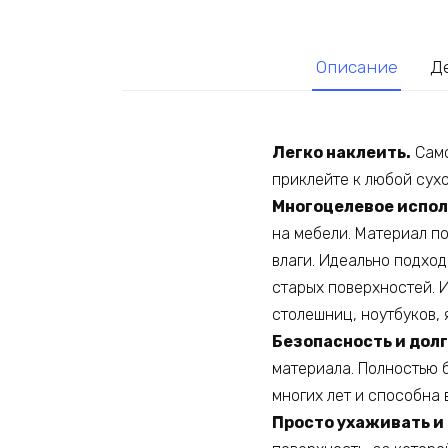
Описание
Д
Легко наклеить.
Само
приклейте к любой сух
Многоцелевое испол
на мебели. Материал п
влаги. Идеально подхо
старых поверхностей. 
столешниц, ноутбуков, 
Безопасность и дол
материала. Полностью 
многих лет и способна 
Просто ухаживать и