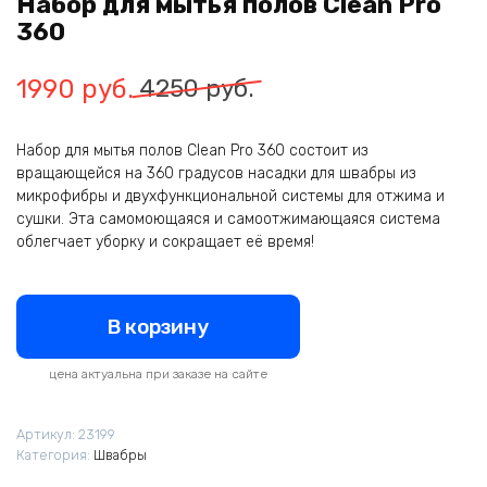
Набор для мытья полов Clean Pro
360
Первоначальная
Текущая
1990
руб.
4250
руб.
цена
цена:
Набор для мытья полов Clean Pro 360 состоит из
составляла
1990
вращающейся на 360 градусов насадки для швабры из
4250
руб..
микрофибры и двухфункциональной системы для отжима и
сушки. Эта самомоющаяся и самоотжимающаяся система
руб..
облегчает уборку и сокращает её время!
В корзину
цена актуальна при заказе на сайте
Артикул:
23199
Категория:
Швабры