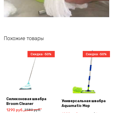
Похожие товары
Скидка -50%
Скидка -50%
Силиконовая швабра
Универсальная швабра
Broom Cleaner
Aquamatic Mop
Первоначальная
Текущая
1290
руб.
2580
руб.