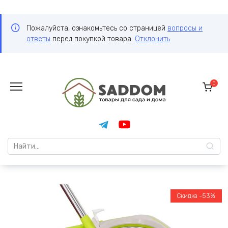
Пожалуйста, ознакомьтесь со страницей
вопросы и
ответы
перед покупкой товара.
Отклонить
Перейти
к
0
содержанию
Search
for:
Скидка -53%