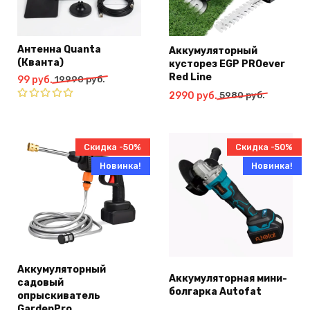
Антенна Quanta
Аккумуляторный
(Кванта)
кусторез EGP PROever
Red Line
Первоначальная
Текущая
99
руб.
19990
руб.
цена
цена:
Первоначальная
Текущая
2990
руб.
5980
руб.
составляла
99
цена
цена:
Оценка
19990
руб..
4.91
из 5
составляла
2990
руб..
5980
руб..
Скидка -50%
Скидка -50%
руб..
Новинка!
Новинка!
Аккумуляторный
Аккумуляторная мини-
садовый
болгарка Autofat
опрыскиватель
GardenPro