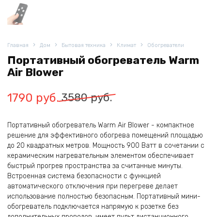
Главная
Дом
Бытовая техника
Климат
Обогреватели
Портативный обогреватель Warm
Air Blower
Первоначальная
Текущая
1790
руб.
3580
руб.
цена
цена:
Портативный обогреватель Warm Air Blower - компактное
составляла
1790
решение для эффективного обогрева помещений площадью
3580
руб..
до 20 квадратных метров. Мощность 900 Ватт в сочетании с
керамическим нагревательным элементом обеспечивает
руб..
быстрый прогрев пространства за считанные минуты.
Встроенная система безопасности с функцией
автоматического отключения при перегреве делает
использование полностью безопасным. Портативный мини-
обогреватель подключается напрямую к розетке без
дополнительных проводов, имеет пульт дистанционного