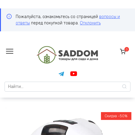
Пожалуйста, ознакомьтесь со страницей
вопросы и
ответы
перед покупкой товара.
Отклонить
Перейти
к
0
содержанию
Search
for:
Скидка -50%