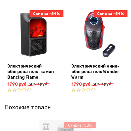
4580
руб..
4.50
из
составляла
1990
5
руб..
3980
руб..
Скидка -54%
Скидка -54%
руб..
Электрический
Электрический мини-
обогреватель-камин
обогреватель Wonder
Dancing Flame
Warm
Первоначальная
Текущая
Первоначальная
Текущая
1790
руб.
3850
руб.
1790
руб.
3850
руб.
цена
цена:
цена
цена:
составляла
1790
составляла
1790
Оценка
Оценка
3850
руб..
4.80
из
3850
руб..
4.80
из
Похожие товары
5
5
руб..
руб..
Скидка -50%