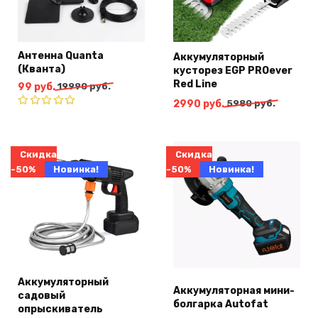
Антенна Quanta
Аккумуляторный
(Кванта)
кусторез EGP PROever
Red Line
Первоначальная
Текущая
99
руб.
19990
руб.
цена
цена:
Первоначальная
Текущая
2990
руб.
5980
руб.
составляла
99
цена
цена:
Оценка
19990
руб..
4.91
из 5
составляла
2990
руб..
5980
руб..
Скидка
Скидка
руб..
-50%
Новинка!
-50%
Новинка!
Аккумуляторный
Аккумуляторная мини-
садовый
болгарка Autofat
опрыскиватель