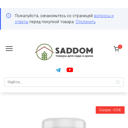
Пожалуйста, ознакомьтесь со страницей
вопросы и
ответы
перед покупкой товара.
Отклонить
Перейти
к
0
содержанию
Search
for:
Скидка -53%