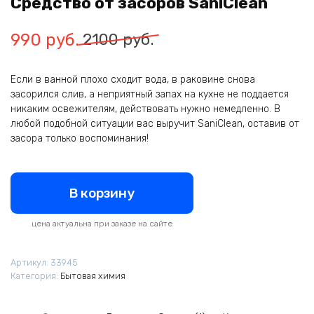
Средство от засоров SaniClean
Первоначальная
Текущая
990
руб.
2100
руб.
цена
цена:
Если в ванной плохо сходит вода, в раковине снова
составляла
990
засорился слив, а неприятный запах на кухне не поддается
2100
руб..
никаким освежителям, действовать нужно немедленно. В
любой подобной ситуации вас выручит SaniClean, оставив от
руб..
засора только воспоминания!
В корзину
цена актуальна при заказе на сайте
Артикул:
33945
Категория:
Бытовая химия