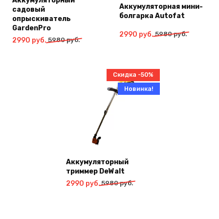
Аккумуляторный
Аккумуляторная мини-
садовый
болгарка Autofat
опрыскиватель
GardenPro
Первоначальная
Текущая
2990
руб.
5980
руб.
Первоначальная
Текущая
2990
руб.
5980
руб.
цена
цена:
цена
цена:
составляла
2990
составляла
2990
5980
руб..
5980
руб..
руб..
Скидка -50%
руб..
Новинка!
Аккумуляторный
триммер DeWalt
Первоначальная
Текущая
2990
руб.
5980
руб.
цена
цена:
составляла
2990
5980
руб..