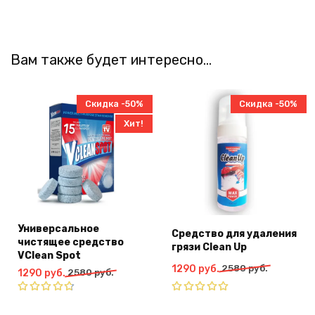
Вам также будет интересно…
Скидка -50%
Скидка -50%
Хит!
Универсальное
Средство для удаления
чистящее средство
грязи Clean Up
VClean Spot
Первоначальная
Текущая
1290
руб.
2580
руб.
Первоначальная
Текущая
1290
руб.
2580
руб.
цена
цена:
цена
цена:
составляла
1290
составляла
1290
Оценка
Оценка
2580
руб..