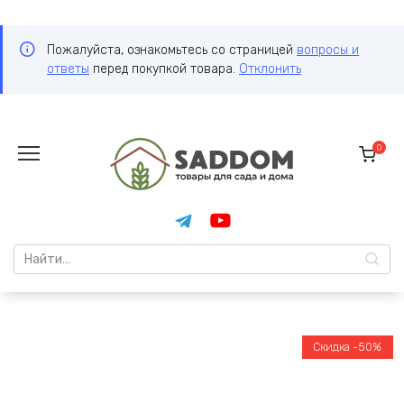
Пожалуйста, ознакомьтесь со страницей
вопросы и
ответы
перед покупкой товара.
Отклонить
Перейти
к
0
содержанию
Search
for:
Скидка -50%