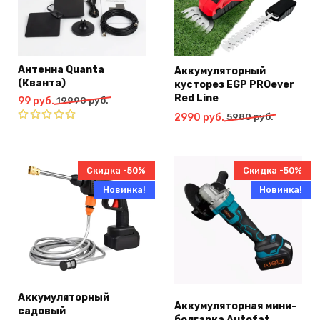
Антенна Quanta
Аккумуляторный
(Кванта)
кусторез EGP PROever
Red Line
Первоначальная
Текущая
99
руб.
19990
руб.
цена
цена:
Первоначальная
Текущая
2990
руб.
5980
руб.
составляла
99
цена
цена:
Оценка
19990
руб..
4.91
из 5
составляла
2990
руб..
5980
руб..
Скидка -50%
Скидка -50%
руб..
Новинка!
Новинка!
Аккумуляторный
Аккумуляторная мини-
садовый
болгарка Autofat