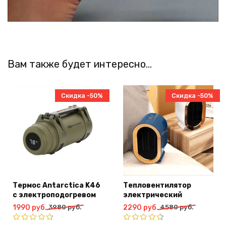
Вам также будет интересно…
Скидка -50%
Скидка -50%
Термос Antarctica K46
Тепловентилятор
с электроподогревом
электрический
Первоначальная
Текущая
Первоначальная
Текущая
1990
руб.
3980
руб.
2290
руб.
4580
руб.
цена
цена:
цена
цена: