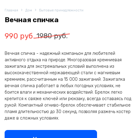
Главная
Дом
Бытовые принадлежности
Вечная спичка
Первоначальная
Текущая
990
руб.
1980
руб.
цена
цена:
Вечная спичка - надежный компаньон для любителей
составляла
990
активного отдыха на природе. Многоразовая кремниевая
1980
руб..
зажигалка для экстремальных условий выполнена из
высококачественной нержавеющей стали с магниевым
руб..
кремнием, рассчитанным на 15 000 зажиганий. Зажигалка
вечная спичка работает в любых погодных условиях, не
боится влаги и механических воздействий. Брелок легко
крепится к связке ключей или рюкзаку, всегда оставаясь под
рукой. Компактный огниво-брелок обеспечивает стабильное
пламя длительностью до 30 секунд, позволяя разжечь костер
даже в сложных условиях.