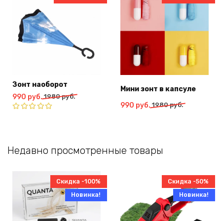
Зонт наоборот
Мини зонт в капсуле
Первоначальная
Текущая
990
руб.
1980
руб.
Первоначальная
Текущая
990
руб.
1980
руб.
цена
цена:
цена
цена:
составляла
990
Оценка
составляла
990
1980
руб..
5.00
из 5
1980
руб..
руб..
руб..
Недавно просмотренные товары
Скидка -100%
Скидка -50%
Новинка!
Новинка!